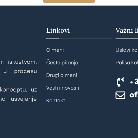
Linkovi
Važni l
O meni
Uslovi ko
Česta pitanja
Polisa ko
m iskustvom,
a u procesu
Drugi o meni
+3
Vesti i novosti
konceptu, uz
of
no usvajanje
Kontakt