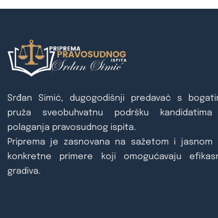
Srđan Simić, dugogodišnji predavač s bogati
pruža sveobuhvatnu podršku kandidatim
polaganja pravosudnog ispita.
Priprema je zasnovana na sažetom i jasnom 
konkretne primere koji omogućavaju efikas
gradiva.