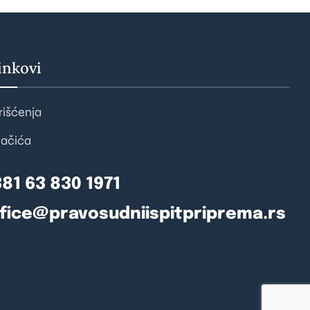
inkovi
rišćenja
lačića
81 63 830 1971
fice@pravosudniispitpriprema.rs