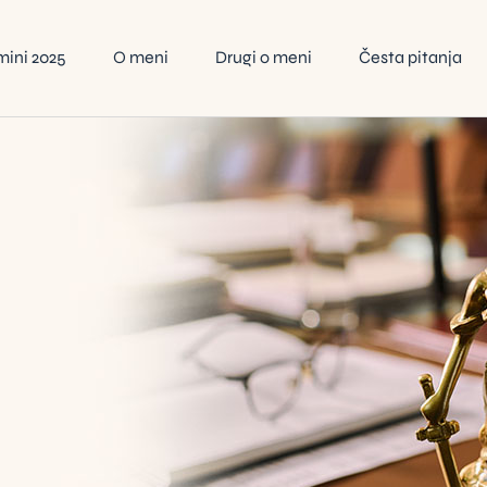
mini 2025
O meni
Drugi o meni
Česta pitanja